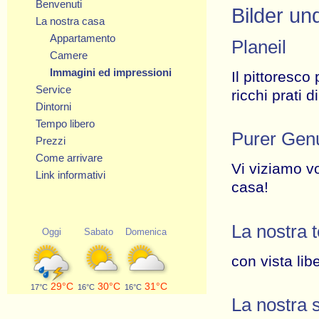
Benvenuti
Bilder un
La nostra casa
Appartamento
Planeil
Camere
Immagini ed impressioni
Il pittoresc
Service
ricchi prati 
Dintorni
Tempo libero
Purer Gen
Prezzi
Come arrivare
Vi viziamo vo
Link informativi
casa!
La nostra 
Oggi
Sabato
Domenica
con vista lib
29°C
30°C
31°C
17°C
16°C
16°C
La nostra 