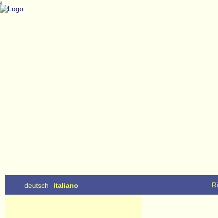
,
,
Ri
deutsch
italiano